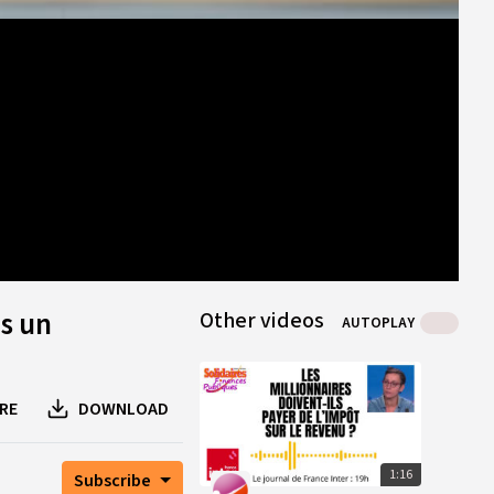
0
B
0
B
1
peer
s un
Other videos
AUTOPLAY
RE
DOWNLOAD
1:16
Subscribe