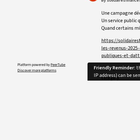
By solidairesfinanc
Une campagne décl
Un service public q
Quand certains mil
https://solidaire
les-revenus-2025-
publiques-et-datt
Platform powered by
PeerTube
Friendly Reminder:
th
Privacy
Discover more platforms
IP address) can be se
Category
Licence
Language
Tags
Duration
Comments
SORT