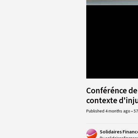
Loaded
:
4.35%
Conférénce de
contexte d'inju
Published
4 months ago
•
57
Solidaires Financ