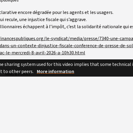
espubliques
arative encore dégradée pour les agents et les usagers.
ui recule, une injustice fiscale qui s’aggrave.
lionnaires échappent à l’impôt, c’est la solidarité nationale qui e
sfinancespubliques.org/le-syndicat/media/presse/7340-une-campa
dans-un-contexte-dinjustice-fiscale-conference-de-presse-de-sol
ac-le-mercredi-8-avril-2026-a-10h30.html
e sharing system used for this video implies that some technical
Public
nt to other peers.
More information
News & Politics
Unknown
Unknown
impôt
revenus
6min 8sec
 BY