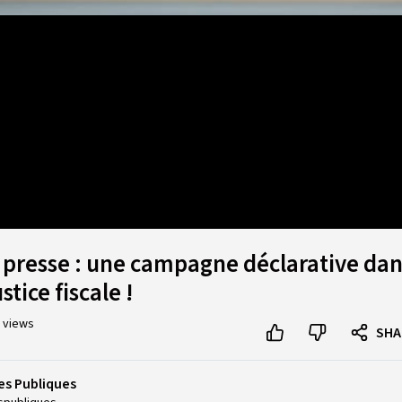
 presse : une campagne déclarative dan
stice fiscale !
 views
SHA
es Publiques