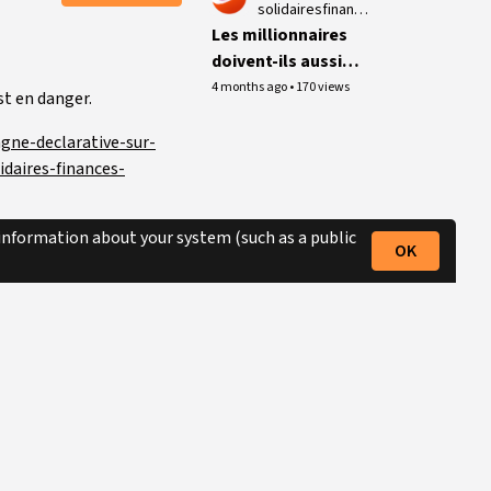
solidairesfinancespubliques_bn
Les millionnaires
doivent-ils aussi
payer de l'impôt sur
4 months ago
•
170 views
st en danger.
le revenu? France
Inter-journal de 19h
gne-declarative-sur-
idaires-finances-
 information about your system (such as a public
OK